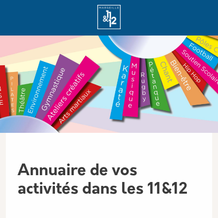
Aller au contenu principal
Panneau de gestion des cookies
Annuaire de vos
activités dans les 11&12