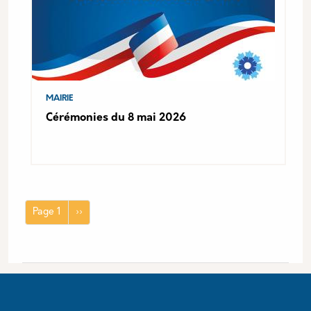
MAIRIE
Cérémonies du 8 mai 2026
Pagination
Page suivante
Page 1
››