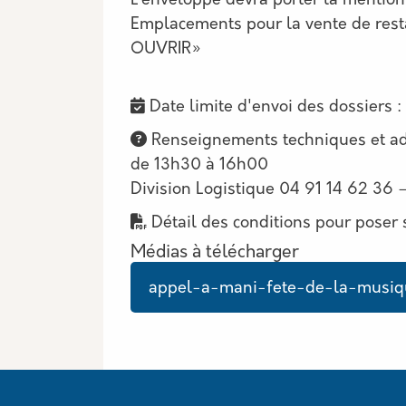
L’enveloppe devra porter la mention
Emplacements pour la vente de res
OUVRIR»
Date limite d'envoi des dossiers 
Renseignements techniques et ad
de 13h30 à 16h00
Division Logistique 04 91 14 62 36 
Détail des conditions pour poser 
Médias à télécharger
Document
appel-a-mani-fete-de-la-musiq