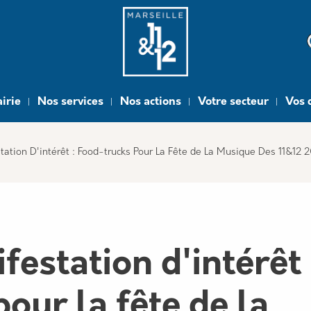
e
irie
Nos services
Nos actions
Votre secteur
Vos 
ation D'intérêt : Food-trucks Pour La Fête de La Musique Des 11&12 
estation d'intérêt 
our la fête de la