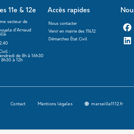
es 11e & 12e
Accès rapides
Nous
ème secteur de
Nous contacter
ouyala d'Arnaud
Venir en mairie des 11&12
lle
Démarches État Civil
62.40
ivil :
vendredi de 8h à 16h30
 8h30 à 12h
Contact
Mentions légales
marseille1112.fr